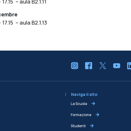
– 17.15 – aula B2.1.11
icembre
– 17.15 – aula B2.1.13
Naviga il sito
La Scuola
Formazione
Studenti