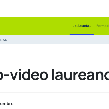
La Scuola
Formaz
NEWS
o-video laurean
cembre