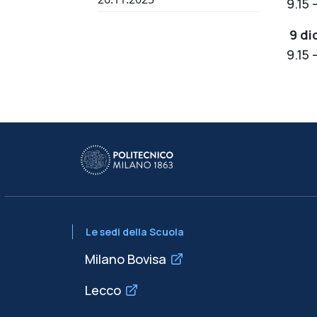
9.15 
9 d
9.15 
Le sedi della Scuola
Milano Bovisa
Lecco