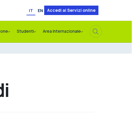
Accedi ai Servizi online
IT
EN
ione
Studenti
Area Internazionale
di