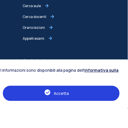
Cerca aule
Cerca docenti
Orario lezioni
Appelli esami
Contattaci
 informazioni sono disponibili alla pagina dell'
informativa sulla
Contatti Design
Contatti PoliMi
FAQ PoliMi Studenti
Accetta
Rubrica telefoni e mail