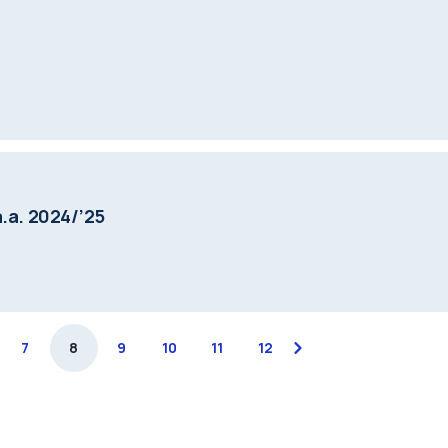
a.a. 2024/’25
7
8
9
10
11
12
next