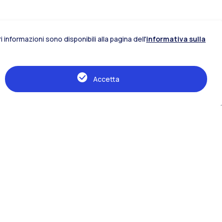
 informazioni sono disponibili alla pagina dell'
informativa sulla
IT
EN
Accetta
Risorse
Webeep
Orari, calendari e scadenze
Manifesti
Cerca aule
Cerca docenti