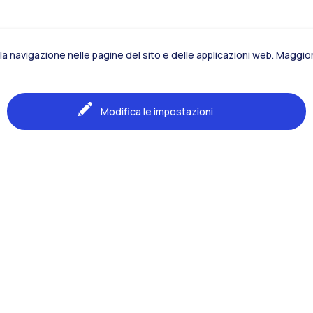
la navigazione nelle pagine del sito e delle applicazioni web. Maggiori
Modifica le impostazioni
Naviga il sito
La Scuola
Formazione
Studenti
Area Internazionale