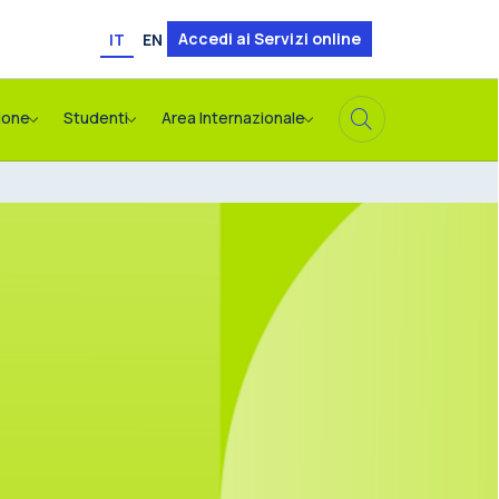
Accedi ai Servizi online
IT
EN
ione
Studenti
Area Internazionale