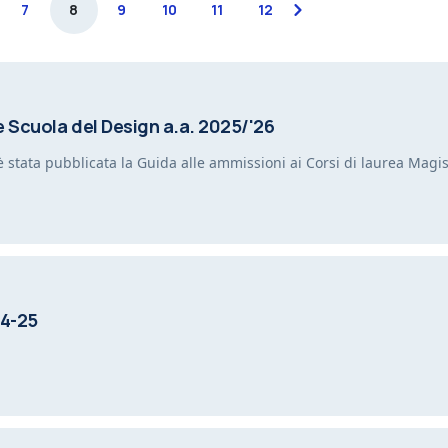
7
8
9
10
11
12
next
 Scuola del Design a.a. 2025/'26
è stata pubblicata la Guida alle ammissioni ai Corsi di laurea Mag
4-25