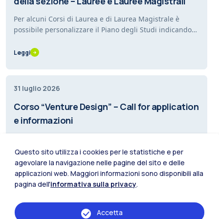
della sezione – Lauree e Lauree Magistrali
Per alcuni Corsi di Laurea e di Laurea Magistrale è
possibile personalizzare il Piano degli Studi indicando
le proprie preferenze per i Laboratori. È…
Leggi
31 luglio 2026
Corso “Venture Design” – Call for application
e informazioni
Sei uno studente iscritto a un Corso di Laurea
Magistrale della Scuola del Design e devi includere un
Questo sito utilizza i cookies per le statistiche e per
insegnamento a scelta nel tuo piano degli studi?…
agevolare la navigazione nelle pagine del sito e delle
Leggi
applicazioni web. Maggiori informazioni sono disponibili alla
pagina dell'
informativa sulla privacy
.
31 luglio 2026
Accetta