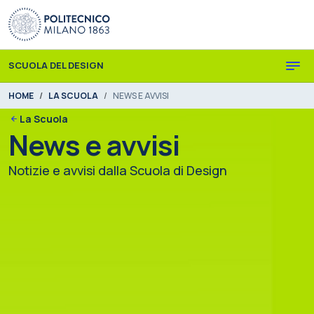
Skip to main content
Skip to page footer
SCUOLA DEL DESIGN
You are here:
HOME
LA SCUOLA
NEWS E AVVISI
La Scuola
News e avvisi
Notizie e avvisi dalla Scuola di Design