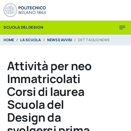
Skip to main content
Skip to page footer
SCUOLA DEL DESIGN
You are here:
HOME
LA SCUOLA
NEWS E AVVISI
DETTAGLIO NEWS
Attività per neo
Immatricolati
Corsi di laurea
Scuola del
Design da
svolgersi prima