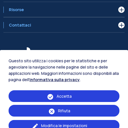
Risorse
Contattaci
Questo sito utilizza i cookies per le statistiche e per
agevolare la navigazione nelle pagine del sito e delle
applicazioni web. Maggiori informazioni sono disponibili alla
pagina dell'
informativa sulla privacy
.
Accetta
Rifiuta
Scuola del Design - Via Candiani 72 - 20158 - Milano - ITALIA
Accessibilità
Privacy Policy
Amministrazione Trasparente
Modifica le impostazioni