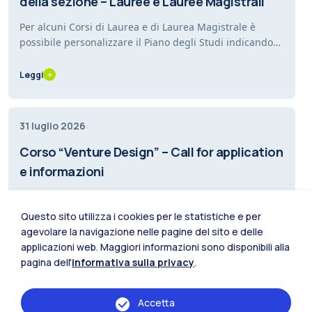
della sezione – Lauree e Lauree Magistrali
Per alcuni Corsi di Laurea e di Laurea Magistrale è
possibile personalizzare il Piano degli Studi indicando
le proprie preferenze per i Laboratori. È…
Leggi
31 luglio 2026
Corso “Venture Design” – Call for application
e informazioni
Sei uno studente iscritto a un Corso di Laurea
Magistrale della Scuola del Design e devi includere un
Questo sito utilizza i cookies per le statistiche e per
insegnamento a scelta nel tuo piano degli studi?…
agevolare la navigazione nelle pagine del sito e delle
Leggi
applicazioni web. Maggiori informazioni sono disponibili alla
pagina dell'
informativa sulla privacy
.
31 luglio 2026
Accetta