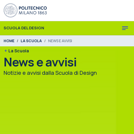
Skip to main content
Skip to page footer
SCUOLA DEL DESIGN
You are here:
HOME
LA SCUOLA
NEWS E AVVISI
La Scuola
News e avvisi
Notizie e avvisi dalla Scuola di Design