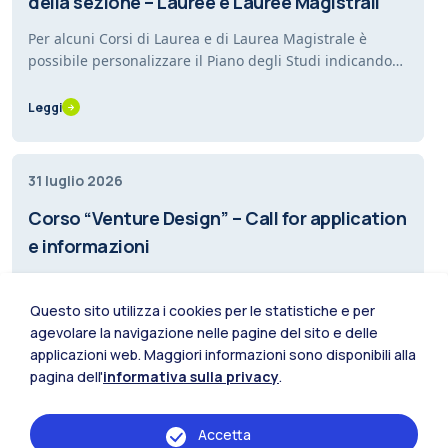
della sezione – Lauree e Lauree Magistrali
Per alcuni Corsi di Laurea e di Laurea Magistrale è
possibile personalizzare il Piano degli Studi indicando
le proprie preferenze per i Laboratori. È…
Leggi
31 luglio 2026
Corso “Venture Design” – Call for application
e informazioni
Sei uno studente iscritto a un Corso di Laurea
Magistrale della Scuola del Design e devi includere un
Questo sito utilizza i cookies per le statistiche e per
insegnamento a scelta nel tuo piano degli studi?…
agevolare la navigazione nelle pagine del sito e delle
Leggi
applicazioni web. Maggiori informazioni sono disponibili alla
pagina dell'
informativa sulla privacy
.
31 luglio 2026
Accetta