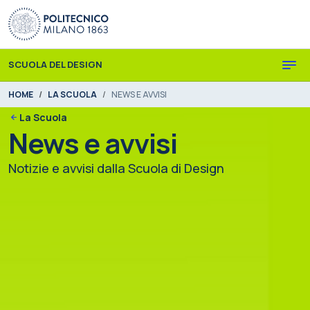
Skip to main content
Skip to page footer
SCUOLA DEL DESIGN
You are here:
HOME
LA SCUOLA
NEWS E AVVISI
La Scuola
News e avvisi
Notizie e avvisi dalla Scuola di Design