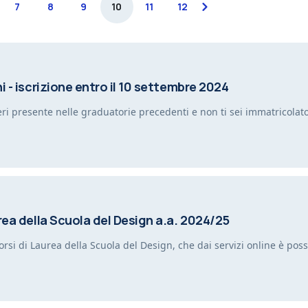
7
8
9
10
11
12
next
 - iscrizione entro il 10 settembre 2024
eri presente nelle graduatorie precedenti e non ti sei immatricolat
rea della Scuola del Design a.a. 2024/25
rsi di Laurea della Scuola del Design, che dai servizi online è pos