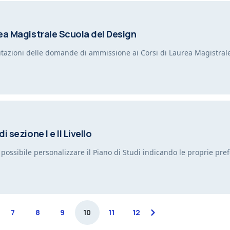
ea Magistrale Scuola del Design
 valutazioni delle domande di ammissione ai Corsi di Laurea Magistra
sezione I e II Livello
 possibile personalizzare il Piano di Studi indicando le proprie pr
7
8
9
10
11
12
next