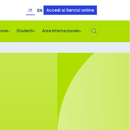
Accedi ai Servizi online
IT
EN
ione
Studenti
Area Internazionale