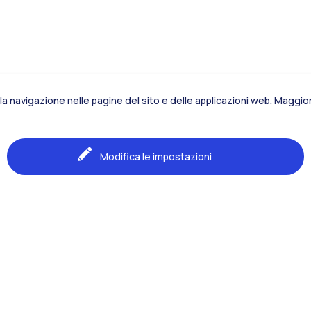
la navigazione nelle pagine del sito e delle applicazioni web. Maggiori
Modifica le impostazioni
Naviga il sito
La Scuola
Formazione
Studenti
Area Internazionale