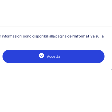
 informazioni sono disponibili alla pagina dell'
informativa sulla
IT
EN
Accetta
Risorse
Webeep
Orari, calendari e scadenze
Manifesti
Cerca aule