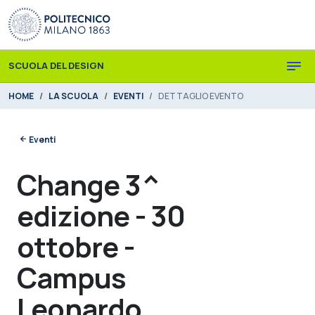
Skip to main content
Skip to page footer
SCUOLA DEL DESIGN
You are here:
HOME
LA SCUOLA
EVENTI
DETTAGLIO EVENTO
Eventi
Change 3^
edizione - 30
ottobre -
Campus
Leonardo