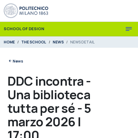
Skip to main content
Skip to page footer
SCHOOL OF DESIGN
You are here:
HOME
THE SCHOOL
NEWS
NEWS DETAIL
News
DDC incontra -
Una biblioteca
tutta per sé - 5
marzo 2026 |
17:00